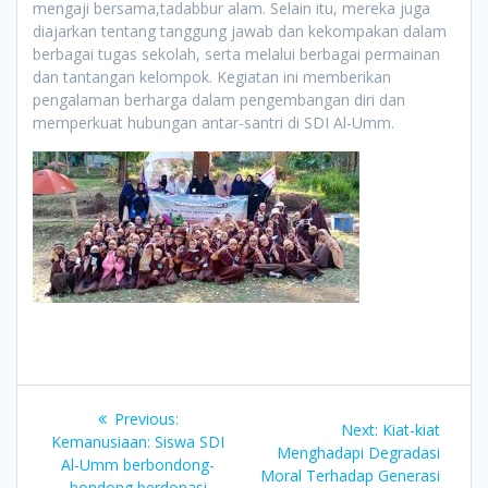
mengaji bersama,tadabbur alam. Selain itu, mereka juga
diajarkan tentang tanggung jawab dan kekompakan dalam
berbagai tugas sekolah, serta melalui berbagai permainan
dan tantangan kelompok. Kegiatan ini memberikan
pengalaman berharga dalam pengembangan diri dan
memperkuat hubungan antar-santri di SDI Al-Umm.
Post
Previous:
Previous
Next:
Next
Kiat-kiat
navigation
Kemanusiaan: Siswa SDI
post:
Menghadapi Degradasi
post:
Al-Umm berbondong-
Moral Terhadap Generasi
bondong berdonasi