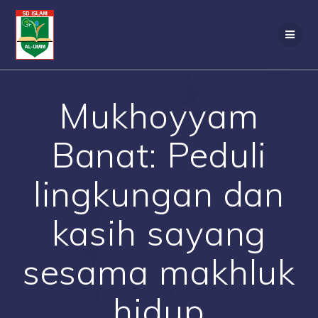
Skip
to
content
Mukhoyyam
Banat: Peduli
lingkungan dan
kasih sayang
sesama makhluk
hidup