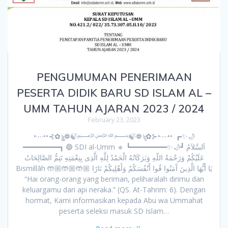
PENGUMUMAN PENERIMAAN
PESERTA DIDIK BARU SD ISLAM AL –
UMM TAHUN AJARAN 2023 / 2024
February 23, 2023
•┈••⊰✿ৡৢ❁🍃﷽🍃️❁ৡ✿⊱•┈•• ┏✨🌙
━━━━━━━━━┓ 🔵 SDI al-Umm 🔹 ┗━━━━━━━━━✨🌙┛ اَلسَّلاَمُ
عَلَيْكُمْ وَرَحْمَةُ اللّهِ وَبَرَكَاتُهُ الْحَمْدُ لِلَّهِ الَّذِى بِنِعْمَتِهِ تَتِمُّ الصَّالِحَاتُ
Bismillāh 🤲🏼🤲🏼🤲🏼 يَا أَيُّهَا الَّذِينَ آَمَنُوا قُوا أَنْفُسَكُمْ وَأَهْلِيكُمْ نَارًا
“Hai orang-orang yang beriman, peliharalah dirimu dan
keluargamu dari api neraka.” (QS. At-Tahrim: 6). Dengan
hormat, Kami informasikan kepada Abu wa Ummahat
peserta seleksi masuk SD Islam…