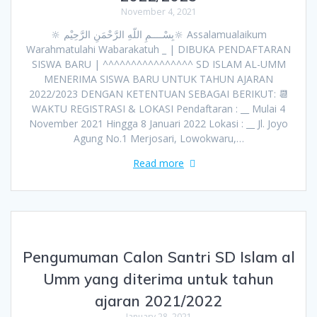
November 4, 2021
🔆 بِسْــــمِ اللّهِ الرَّحْمَنِ الرَّحِيْم🔆 Assalamualaikum
Warahmatulahi Wabarakatuh _ | DIBUKA PENDAFTARAN
SISWA BARU | ^^^^^^^^^^^^^^^^ SD ISLAM AL-UMM
MENERIMA SISWA BARU UNTUK TAHUN AJARAN
2022/2023 DENGAN KETENTUAN SEBAGAI BERIKUT: 📆
WAKTU REGISTRASI & LOKASI Pendaftaran : __ Mulai 4
November 2021 Hingga 8 Januari 2022 Lokasi : __ Jl. Joyo
Agung No.1 Merjosari, Lowokwaru,…
Read more
Pengumuman Calon Santri SD Islam al
Umm yang diterima untuk tahun
ajaran 2021/2022
January 28, 2021