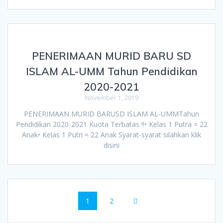
PENERIMAAN MURID BARU SD
ISLAM AL-UMM Tahun Pendidikan
2020-2021
November 1, 2019
PENERIMAAN MURID BARUSD ISLAM AL-UMMTahun
Pendidikan 2020-2021 Kuota Terbatas !!• Kelas 1 Putra = 22
Anak• Kelas 1 Putri = 22 Anak Syarat-syarat silahkan klik
disini
Posts
Page
1
Page
2
navigation