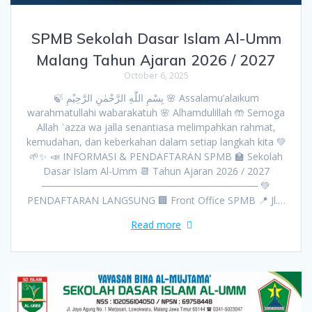
SPMB Sekolah Dasar Islam Al-Umm
Malang Tahun Ajaran 2026 / 2027
October 6, 2025
🍃 بِسْمِ اللّٰهِ الرَّحْمٰنِ الرَّحِيْمِ 🌸 Assalamu’alaikum
warahmatullahi wabarakatuh 🌸 Alhamdulillah 🤲 Semoga
Allah ʿazza wa jalla senantiasa melimpahkan rahmat,
kemudahan, dan keberkahan dalam setiap langkah kita 💚
🌱✨ 📣 INFORMASI & PENDAFTARAN SPMB 🏫 Sekolah
Dasar Islam Al-Umm 📆 Tahun Ajaran 2026 / 2027
─────────────────────────────── 💚
PENDAFTARAN LANGSUNG 🏢 Front Office SPMB 📍 Jl.…
Read more