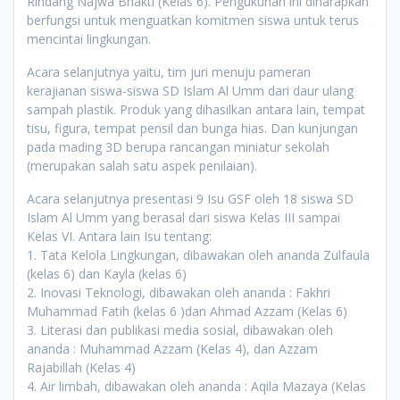
Rindang Najwa Bhakti (Kelas 6). Pengukuhan ini diharapkan
berfungsi untuk menguatkan komitmen siswa untuk terus
mencintai lingkungan.
Acara selanjutnya yaitu, tim juri menuju pameran
kerajianan siswa-siswa SD Islam Al Umm dari daur ulang
sampah plastik. Produk yang dihasilkan antara lain, tempat
tisu, figura, tempat pensil dan bunga hias. Dan kunjungan
pada mading 3D berupa rancangan miniatur sekolah
(merupakan salah satu aspek penilaian).
Acara selanjutnya presentasi 9 Isu GSF oleh 18 siswa SD
Islam Al Umm yang berasal dari siswa Kelas III sampai
Kelas VI. Antara lain Isu tentang:
1. Tata Kelola Lingkungan, dibawakan oleh ananda Zulfaula
(kelas 6) dan Kayla (kelas 6)
2. Inovasi Teknologi, dibawakan oleh ananda : Fakhri
Muhammad Fatih (kelas 6 )dan Ahmad Azzam (Kelas 6)
3. Literasi dan publikasi media sosial, dibawakan oleh
ananda : Muhammad Azzam (Kelas 4), dan Azzam
Rajabillah (Kelas 4)
4. Air limbah, dibawakan oleh ananda : Aqila Mazaya (Kelas