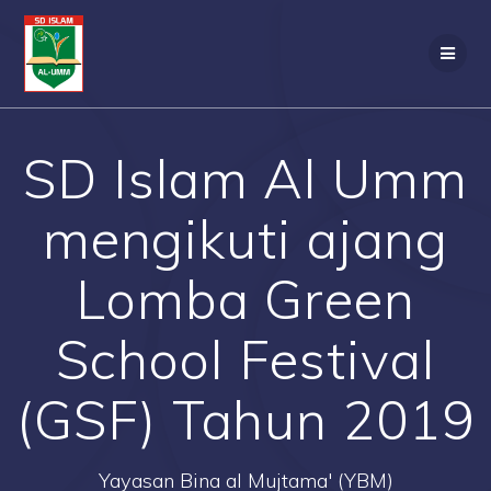
Skip
to
content
SD Islam Al Umm
mengikuti ajang
Lomba Green
School Festival
(GSF) Tahun 2019
Yayasan Bina al Mujtama' (YBM)