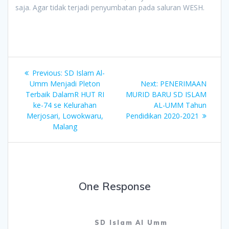
saja. Agar tidak terjadi penyumbatan pada saluran WESH.
Post
Previous:
Previous
SD Islam Al-
navigation
Umm Menjadi Pleton
post:
Next:
Next
PENERIMAAN
Terbaik DalamR HUT RI
MURID BARU SD ISLAM
post:
ke-74 se Kelurahan
AL-UMM Tahun
Merjosari, Lowokwaru,
Pendidikan 2020-2021
Malang
One Response
SD Islam Al Umm