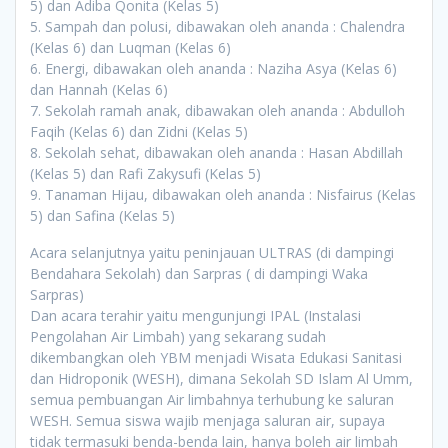
5) dan Adiba Qonita (Kelas 5)
5. Sampah dan polusi, dibawakan oleh ananda : Chalendra
(Kelas 6) dan Luqman (Kelas 6)
6. Energi, dibawakan oleh ananda : Naziha Asya (Kelas 6)
dan Hannah (Kelas 6)
7. Sekolah ramah anak, dibawakan oleh ananda : Abdulloh
Faqih (Kelas 6) dan Zidni (Kelas 5)
8. Sekolah sehat, dibawakan oleh ananda : Hasan Abdillah
(Kelas 5) dan Rafi Zakysufi (Kelas 5)
9. Tanaman Hijau, dibawakan oleh ananda : Nisfairus (Kelas
5) dan Safina (Kelas 5)
Acara selanjutnya yaitu peninjauan ULTRAS (di dampingi
Bendahara Sekolah) dan Sarpras ( di dampingi Waka
Sarpras)
Dan acara terahir yaitu mengunjungi IPAL (Instalasi
Pengolahan Air Limbah) yang sekarang sudah
dikembangkan oleh YBM menjadi Wisata Edukasi Sanitasi
dan Hidroponik (WESH), dimana Sekolah SD Islam Al Umm,
semua pembuangan Air limbahnya terhubung ke saluran
WESH. Semua siswa wajib menjaga saluran air, supaya
tidak termasuki benda-benda lain, hanya boleh air limbah