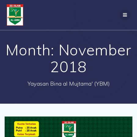
Skip
to
content
Month: November
2018
Yayasan Bina al Mujtama' (YBM)