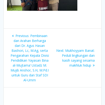
Post
Previous:
Previous
Pembinaan
navigation
dan Arahan Berharga
post:
dari Dr. Agus Hasan
Bashori, Lc, M.Ag, serta
Next:
Next
Mukhoyyam Banat:
Pengarahan Kepala Divisi
Peduli lingkungan dan
post:
Pendidikan Yayasan Bina
kasih sayang sesama
al-Mujtama’ Ustadz M.
makhluk hidup
Mujib Anshor, S.H, M.Pd.I
untuk Guru dan Staf SDI
Al-Umm