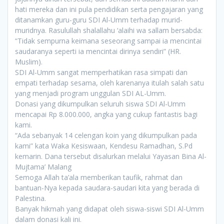
hati mereka dan ini pula pendidikan serta pengajaran yang
ditanamkan guru-guru SDI Al-Umm terhadap murid-
muridnya. Rasulullah shalallahu ‘alaihi wa sallam bersabda:
“Tidak sempurna keimana seseorang sampai ia mencintai
saudaranya seperti ia mencintai dirinya sendiri” (HR.
Muslim).
SDI Al-Umm sangat memperhatikan rasa simpati dan
empati terhadap sesama, oleh karenanya itulah salah satu
yang menjadi program unggulan SDI AL-Umm.
Donasi yang dikumpulkan seluruh siswa SDI Al-Umm
mencapai Rp 8.000.000, angka yang cukup fantastis bagi
kami.
“Ada sebanyak 14 celengan koin yang dikumpulkan pada
kami” kata Waka Kesiswaan, Kendesu Ramadhan, S.Pd
kemarin. Dana tersebut disalurkan melalui Yayasan Bina Al-
Mujtama’ Malang
Semoga Allah ta’ala memberikan taufik, rahmat dan
bantuan-Nya kepada saudara-saudari kita yang berada di
Palestina.
Banyak hikmah yang didapat oleh siswa-siswi SDI Al-Umm
dalam donasi kali ini.