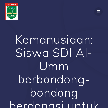
Skip
to
content
Kemanusiaan:
Siswa SDI Al-
Umm
berbondong-
bondong
berdonasi untuk