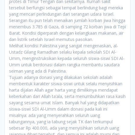
protes di Timur Tengah dan sekitarnya. Rumah sakit
tersebut berfungsi sebagai tempat berlindung bagi mereka
yang mencari perlindungan dari serangan udara Israel.
Serangan itu pun telah menaikan jumlah korban jiwa hingga
menembus 3.785 di Gaza, di samping 72 korban jiwa di Tepi
Barat. Kondisi diperparah dengan kelangkaan makanan, air
dan listrik setelah Israel memutus pasokan.
Melihat kondisi Palestina yang sangat mengenaskan, al-
Ustadz Gilang Ramadhan selaku kepala sekolah SDI Al-
Umm, menginstruksikan kepada seluruh siswa-siswi SDI Al-
Umm untuk berdonasi dalam rangka membantu saudara
seiman yang ada di Palestina.
Tujuan adanya donasi yang dilakukan sekolah adalah
membentuk karakter siswa-siswi untuk selalu menyisihkan
harta dijalan Allah agar harta yang dimilikinya mendapat
keberkahan dari Allah ta’ala, serta menumbuhkan rasa kasih
sayang sesama umat Islam. Banyak hal yang didapatkan
siswa-siswi SDI Al-Umm dalam donasi pada kali ini
misalnya: ada yang menyerahkan seluruh uang
tabungannya, yang ia tabung sejak TK dan terkumpul
sebesar Rp 400.000, ada yang menyisihkan seluruh uang
jajannya dihari tersebut, dan semua ini adalah murni dari