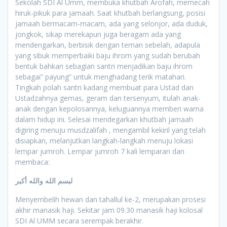
Sekolah SDI Al Umm, membuka khutbah Arofah, memecah
hiruk-pikuk para jamaah. Saat khutbah berlangsung, posisi
jamaah bermacam-macam, ada yang selonjor, ada duduk,
jongkok, sikap merekapun juga beragam ada yang
mendengarkan, berbisik dengan teman sebelah, adapula
yang sibuk memperbaiki baju ihrom yang sudah berubah
bentuk bahkan sebagian santri menjadikan baju ihrom
sebagai” payung” untuk menghadang terik matahari.
Tingkah polah santri kadang membuat para Ustad dan
Ustadzahnya gemas, geram dan tersenyum, itulah anak-
anak dengan kepolosannya, keluguannya memberi warna
dalam hidup ini. Selesai mendegarkan khutbah jamaah
digiring menuju musdzalifah , mengambil kekiril yang telah
disiapkan, melanjutkan langkah-langkah menuju lokasi
lempar jumroh. Lempar jumroh 7 kali lemparan dan
membaca:
لبسم الله والله أكبر
Menyembelih hewan dan tahallul ke-2, merupakan prosesi
akhir manasik haji. Sekitar jam 09.30 manasik haji kolosal
SDI Al UMM secara serempak berakhir.