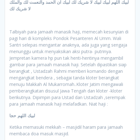
لبيك اللهم لبيك لبيك لا شريك لك لبيك ان الحمد والنعمت لك والملك
لا شريك لك
Talbiyah para jamaah manasik haji, memecah kesunyian di
pagi hari di kompleks Pondok Pesanteren Al Umm. Wali
Santri selepas mengantar anaknya, ada juga yang sengaja
menunggu untuk menyaksikan aksi putra- putrinya.
Jempretan kamera hp pun tak henti-hentinya mengambil
gambar para jamaah manasik haji. Setelah dipastikan siap
berangkat , Ustadzah Rahmi memberi komando dengan
mengangkat bendera , sebagai tanda kloter berangkat
menuju Makkah Al Mukarromah..Kloter Jatim mengawali
pemberangkatan disusul Jawa Tengah dan kloter -kloter
berikutnya. Dipimpin para Ustad dan Ustadzah ,serempak
para jamaah manasik haji melafadkan. Niat haji :
لبيك اللهم حجا
Ketika memasuki mekkah – masjidil haram para jamaah
membaca doa masuk masjid.