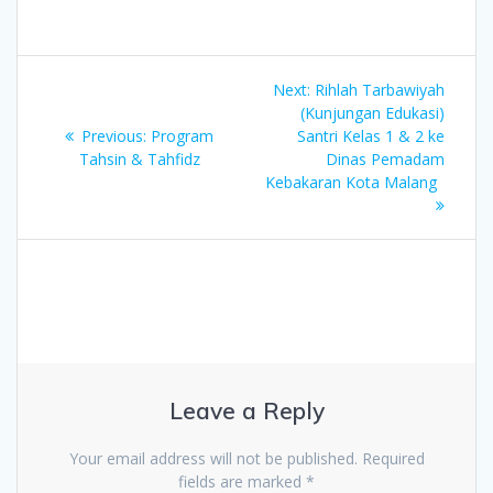
Post
Next:
Next
Rihlah Tarbawiyah
navigation
(Kunjungan Edukasi)
post:
Previous:
Previous
Program
Santri Kelas 1 & 2 ke
Tahsin & Tahfidz
post:
Dinas Pemadam
Kebakaran Kota Malang
Leave a Reply
Your email address will not be published.
Required
fields are marked
*