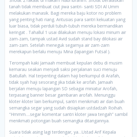
Sholat 2 rakaat di makam Nabi ibrahim. Sholat beralaskan
tanah tidak membuat ciut jiwa santri- santi SDI Al Umm
melakukan manasik. Bagi mereka baju kotor no problem
yang penting hati riang. Antusias para santri kekuatan yang
luar biasa, tidak perduli tubuh-tubuh mereka bermandikan
keringat . Tahallul 1 usai dilakukan menuju lokasi minum air
zam-zam, tampak ustad Avid sudah stand bay dilokasi air
zam-zam. Setelah meneguk segarnya air zam-zam
merekapun berlalu menuju Mina (lapangan Futsal ).
Terompah kaki Jamaah membuat kepulan debu di musim
kemarau seakan menjadi saksi perjalanan suci menuju
Baitullah. Hal terpenting dalam haji berkumpul di Arafah,
tidak syah haji sesorang jika tidak ke arofah. Jamaah
berjalan menuju lapangan SD sebagai miniatur Arofah,
terpasang banner besar gambaran arofah. Menunggu
kloter-kloter lain berkumpul, santri menikmati air dan buah
semangka segar yang sudah disiapkan ustdadzah Roihah.
“Hmmm….segar komentar santri kloter jawa tengah” sambil
menikmati potongan buah semangka ditangannya.
Suara tidak asing lagi terdengar, ya…Ustad Arif Kepala