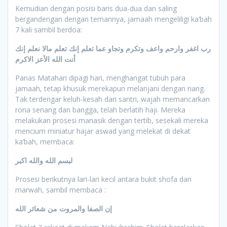
Kemudian dengan posisi baris dua-dua dan saling
bergandengan dengan temannya, jamaah mengeliligi ka’bah
7 kali sambil berdoa:
رب اغفر وارحم واعف وتكرم وتجاو عما تعلم إنك تعلم مالا نعلم إنك
أنت الله الأعز الاكرم
Panas Matahari dipagi hari, menghangat tubuh para
jamaah, tetap khusuk merekapun melanjani dengan riang.
Tak terdengar keluh-kesah dari santri, wajah memancarkan
rona senang dan bangga, telah berlatih haji. Mereka
melakukan prosesi manasik dengan tertib, sesekali mereka
mencium miniatur hajar aswad yang melekat di dekat
ka’bah, membaca:
لبسم الله والله اكبر
Prosesi berikutnya lari-lari kecil antara bukit shofa dan
marwah, sambil membaca :
إن الصفا والمروت من شعائر الله