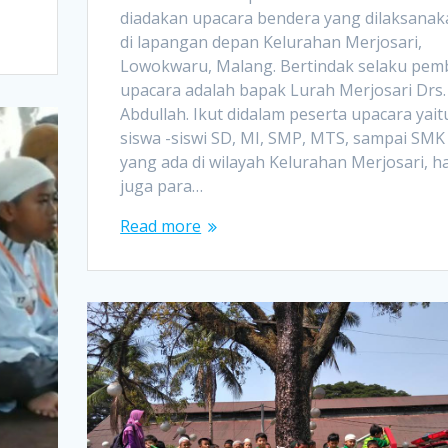
diadakan upacara bendera yang dilaksana
di lapangan depan Kelurahan Merjosari,
Lowokwaru, Malang. Bertindak selaku pem
upacara adalah bapak Lurah Merjosari Drs.
Abdullah. Ikut didalam peserta upacara yait
siswa -siswi SD, MI, SMP, MTS, sampai SMK
yang ada di wilayah Kelurahan Merjosari, h
juga para…
Read more