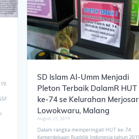
SD Islam Al-Umm Menjadi
19.
Pleton Terbaik DalamR HUT 
ke-74 se Kelurahan Merjosari
GSF
Lowokwaru, Malang
n
August 27, 2019
Dalam rangka memperingati HUT ke-74
Kemerdekaan Rupblik Indonesia tahun 2019