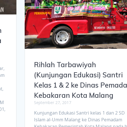
n
a
Rihlah Tarbawiyah
ar,
(Kunjungan Edukasi) Santri
lam
Kelas 1 & 2 ke Dinas Pemad
t,
Kebakaran Kota Malang
MM
September 27, 2017
01,
Kunjungan Edukasi Santri kelas 1 dan 2 SD
Islam al-Umm Malang ke Dinas Pemadam
Kebakaran Pemerintah Kota Malang pada h